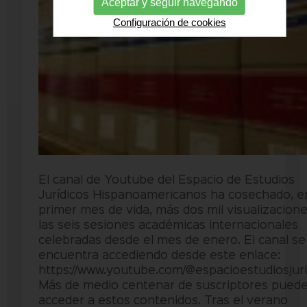
Aceptar y seguir navegando
Configuración de cookies
El canal de Youtube del Espacio de Estudios
Jurídicos Hispanoamericanos ha cosechado, e
primer mes de vida, más dos mil visualizacione
las seis sesiones académicas internacionales
celebradas desde el mes de enero. El canal se
encuentra accediendo desde este enlace:
https://www.youtube.com/@espacioestudiosjuri
Más de medio centenar de suscriptores pued
acceder a estos contenidos. Tras el verano